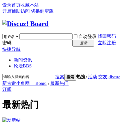
设为首页
收藏本站
开启辅助访问
切换到窄版
找回密码
自动登录
密码
立即注册
登录
快捷导航
新闻资讯
论坛
BBS
搜索
热搜:
活动
交友
discuz
搜索
新古雷小鱼网！ Board
›
最新热门
订阅
最新热门