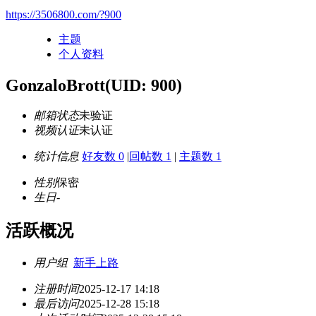
https://3506800.com/?900
主题
个人资料
GonzaloBrott
(UID: 900)
邮箱状态
未验证
视频认证
未认证
统计信息
好友数 0
|
回帖数 1
|
主题数 1
性别
保密
生日
-
活跃概况
用户组
新手上路
注册时间
2025-12-17 14:18
最后访问
2025-12-28 15:18