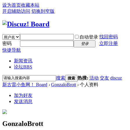
设为首页
收藏本站
开启辅助访问
切换到窄版
找回密码
自动登录
密码
立即注册
登录
快捷导航
新闻资讯
论坛
BBS
搜索
热搜:
活动
交友
discuz
搜索
新古雷小鱼网！ Board
›
GonzaloBrott
›
个人资料
加为好友
发送消息
GonzaloBrott